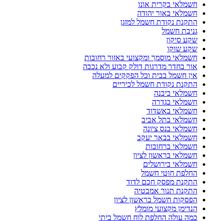
חשמלאי בקרית אונו
חשמלאי באור יהודה
התקנת נקודת חשמל למזגן
גניבת חשמל
שקע סיקון
שקע שוקו
חשמלאי מוסמך ומקצועי באזור רחובות
אור בחדר מדרגות דולק קבוע ולא נכבה
אין חשמל בבית וכל הפקקים למעלה
התקנת נקודת חשמל לכיריים
חשמלאי ביבנה
חשמלאי בגדרה
חשמלאי באשדוד
חשמלאי בתל אביב
חשמלאי בנס ציונה
חשמלאי בבאר יעקב
חשמלאי ברחובות
חשמלאי בראשון לציון
חשמלאי בירושלים
החלפת חוטי חשמל
התקנת מפסק חכם לדוד
התקנת תנור אמבטיה
הפסקות חשמל בראשון לציון
הנדימן מקצועי מומלץ
כמה עולה החלפת לוח חשמל ביתי