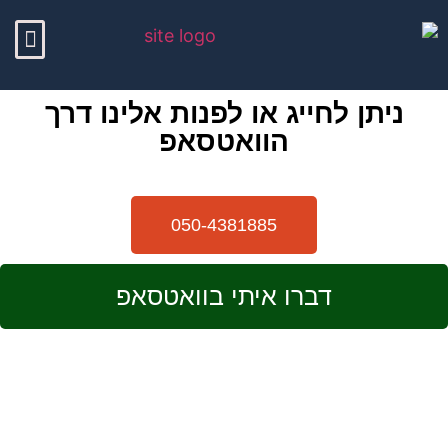
לתוכן
אזורי שירות
עבודות חשמל
תיקוני חשמל
תן לחייג או לפנות אלינו דרך
הוואטסאפ
050-4381885
דברו איתי בוואטסאפ