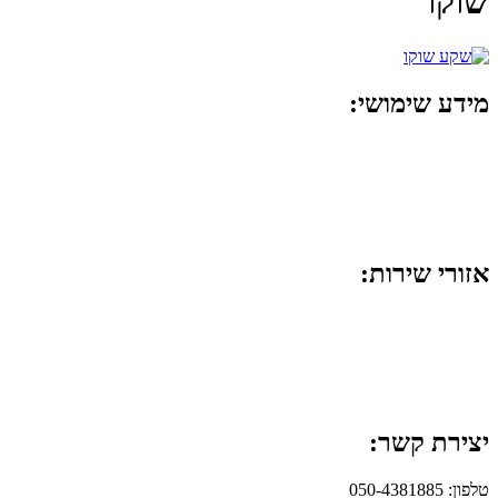
שוקו
מידע שימושי:
מפסק חכם לדוד
החלפת חוטי חשמל
אישור חשמל לביטוח
אזורי שירות:
ראשון לציון
רחובות
נס ציונה
יצירת קשר:
טלפון: 050-4381885