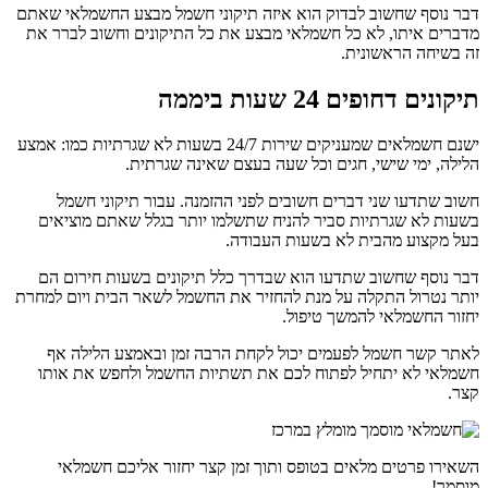
דבר נוסף שחשוב לבדוק הוא איזה תיקוני חשמל מבצע החשמלאי שאתם
מדברים איתו, לא כל חשמלאי מבצע את כל התיקונים וחשוב לברר את
זה בשיחה הראשונית.
תיקונים דחופים 24 שעות ביממה
ישנם חשמלאים שמעניקים שירות 24/7 בשעות לא שגרתיות כמו: אמצע
הלילה, ימי שישי, חגים וכל שעה בעצם שאינה שגרתית.
חשוב שתדעו שני דברים חשובים לפני ההזמנה. עבור תיקוני חשמל
בשעות לא שגרתיות סביר להניח שתשלמו יותר בגלל שאתם מוציאים
בעל מקצוע מהבית לא בשעות העבודה.
דבר נוסף שחשוב שתדעו הוא שבדרך כלל תיקונים בשעות חירום הם
יותר נטרול התקלה על מנת להחזיר את החשמל לשאר הבית ויום למחרת
יחזור החשמלאי להמשך טיפול.
לאתר קשר חשמל לפעמים יכול לקחת הרבה זמן ובאמצע הלילה אף
חשמלאי לא יתחיל לפתוח לכם את תשתיות החשמל ולחפש את אותו
קצר.
השאירו פרטים מלאים בטופס ותוך זמן קצר יחזור אליכם חשמלאי
מוסמך!